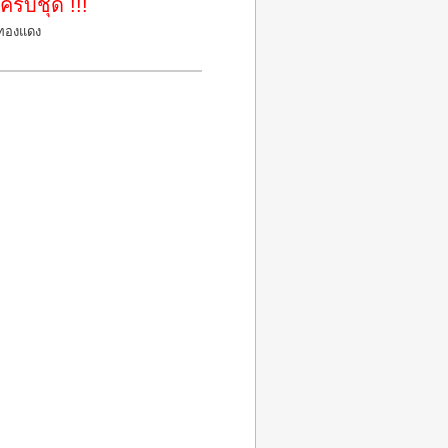
ณ์ครบชุด !!!
นทองแดง